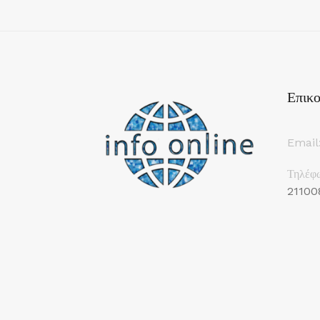
Επικο
Email
Τηλέφ
21100