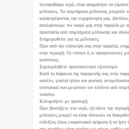
πεντακάθαρα νερά, είναι απαραίτητο να είμαστ
μέδουσες. Τα τσιμπήματα μέδουσας μπορούν ν
καταστρέφοντας την ευχαρίστηση μας. Ωστόσο,
απολαύσουμε τον καιρό μας στην παραλία με 
προστασία από τσιμπήματα μέδουσας και απολ
Ενημερωθείτε για τις μέδουσες:
Πριν από την επίσκεψή σας στην παραλία, ενη
στην περιοχή. Οι ντόπιοι ή οι ναυαγοσώστες μ
κινδύνους.
Συμπεριλάβετε προστατευτικό εξοπλισμό:
Κατά τη διάρκεια της παραμονής σας στην παραλ
καπέλο, γυαλιά ηλίου και φυσικά, αντιμεδουσι
συστατικά που μειώνουν τον κίνδυνο από τσιμπ
τιτανίου.
Κολυμπήστε με προσοχή:
Πριν βουτήξετε στο νερό, εξετάστε την περιοχ
μέδουσες μπορεί να είναι δύσκολο να διακριθο
ενδείξεις όπως επιφανειακά τμήματα ή τα ίχνη 
που συνήθως είναι γεμάτες με φύκια, καθώς μπο