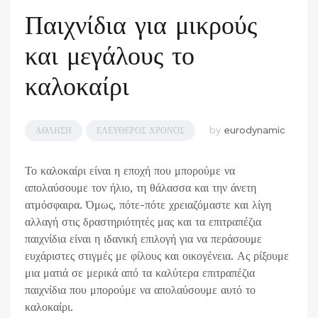
Παιχνίδια για μικρούς
και μεγάλους το
καλοκαίρι
by
eurodynamic
ΆΘΛΗΣΗ
ΕΛΕΎΘΕΡΟΣ ΧΡΌΝΟΣ
Το καλοκαίρι είναι η εποχή που μπορούμε να
απολαύσουμε τον ήλιο, τη θάλασσα και την άνετη
ατμόσφαιρα. Όμως, πότε-πότε χρειαζόμαστε και λίγη
αλλαγή στις δραστηριότητές μας και τα επιτραπέζια
παιχνίδια είναι η ιδανική επιλογή για να περάσουμε
ευχάριστες στιγμές με φίλους και οικογένεια. Ας ρίξουμε
μια ματιά σε μερικά από τα καλύτερα επιτραπέζια
παιχνίδια που μπορούμε να απολαύσουμε αυτό το
καλοκαίρι.