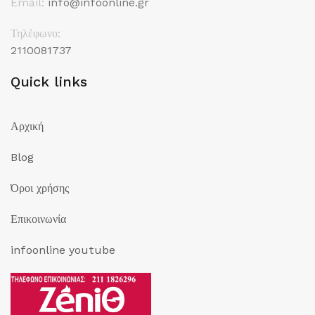
Email:
info@infoonline.gr
Τηλέφωνο:
2110081737
Quick links
Αρχική
Blog
Όροι χρήσης
Επικοινωνία
infoonline youtube