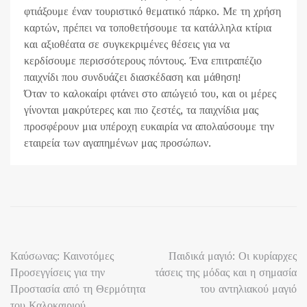
φτιάξουμε έναν τουριστικό θεματικό πάρκο. Με τη χρήση
καρτών, πρέπει να τοποθετήσουμε τα κατάλληλα κτίρια
και αξιοθέατα σε συγκεκριμένες θέσεις για να
κερδίσουμε περισσότερους πόντους. Ένα επιτραπέζιο
παιχνίδι που συνδυάζει διασκέδαση και μάθηση!
Όταν το καλοκαίρι φτάνει στο απώγειό του, και οι μέρες
γίνονται μακρύτερες και πιο ζεστές, τα παιχνίδια μας
προσφέρουν μια υπέροχη ευκαιρία να απολαύσουμε την
εταιρεία των αγαπημένων μας προσώπων.
Πλοήγηση
Καύσωνας: Καινοτόμες
Παιδικά μαγιό: Οι κυρίαρχες
Προσεγγίσεις για την
τάσεις της μόδας και η σημασία
άρθρων
Προστασία από τη Θερμότητα
του αντηλιακού μαγιό
του Καλοκαιριού