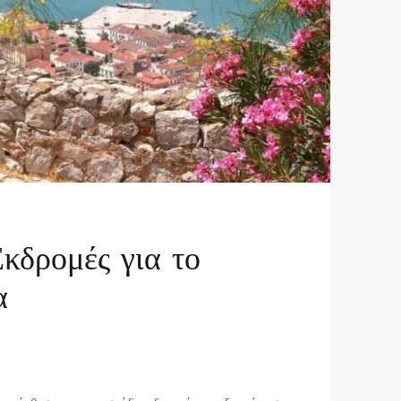
κδρομές για το
α