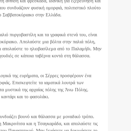
τη άνθιση και φρεσκάδα, ιδανική για εξερεύνηση και
ου συνδυάζουν φυσική ομορφιά, πολιτιστικό πλούτο
το Σαββατοκύριακο στην Ελλάδα.
αλιό πυργοβαστίλη και τα γραφικά στενά του, είναι
τοκύριακο. Απολαύστε μια βόλτα στην παλιά πόλη,
αι απολαύστε το ηλιοβασίλεμα από το Παλαμήδι. Μην
ιχουδιές σε κάποια ταβέρνα κοντά στη θάλασσα.
ολογικά της ευρήματα, οι Σέρρες προσφέρουν ένα
φιάς. Επισκεφτείτε τα ιαματικά λουτρά των
 μυστικά της αρχαίας πόλης της Άνω Πόλης.
 καντάρι και το φασολάκι.
συνδυάζει βουνό και θάλασσα με μοναδικό τρόπο.
 Μακρινίτσα και η Τσαγκαράδα, και απολαύστε τις
ι του Παγασητικού. Μην ξεχάσετε να δοκιμάσετε το