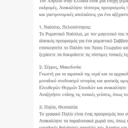
Τον Απρίλιο στην Ελλάδα είναι μια εποχή γεμά
εκδρομές. Ανακαλύψτε τέσσερις προορισμούς π
και γαστρονομικές απολαύσεις για ένα αξέχασ
1. Ναύπλιο, Πελοπόννησος:
Το Ρομαντικό Ναύπλιο, με τον μαγευτικό του π
ιδανικός προορισμός για ένα ρομαντικό Σαββα
επισκεφτείτε το Παλάτι του Άγιου Γεωργίου κ
ξεχάσετε να δοκιμάσετε τις νόστιμες τοπικές λ
2. Σέρρες, Μακεδονία:
Γνωστή για τα ιαματικά της νερά και τα αρχαι
μοναδικό συνδυασμό ιστορίας και φυσικής ομορ
Ελευθερών Θερμών Σπουδών και ανακαλύψτε τα
Αναζητήστε επίσης τις τοπικές γεύσεις, όπως το
3. Πηλίο, Θεσσαλία:
Το γραφικό Πηλίο είναι ένας προορισμός που 
Ανακαλύψτε τα παραδοσιακά χωριά του, όπως η
μοναδικές θαλάσσιες παραλίες του Αιγαίου κα