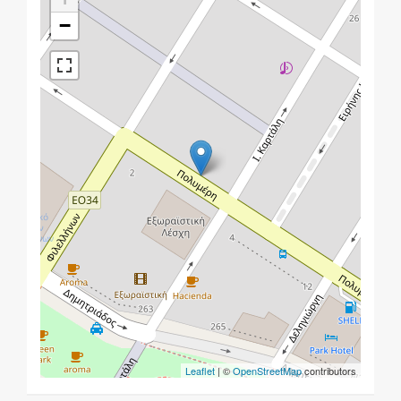
−
Leaflet
| ©
OpenStreetMap
contributors