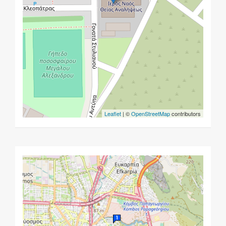
Leaflet
| ©
OpenStreetMap
contributors