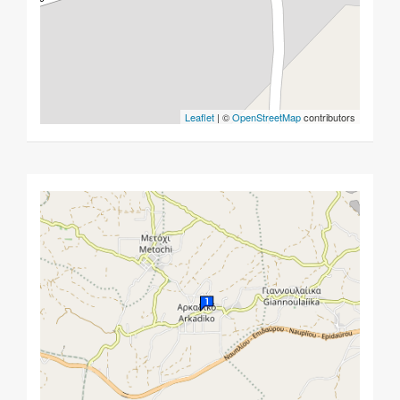
Leaflet
| ©
OpenStreetMap
contributors