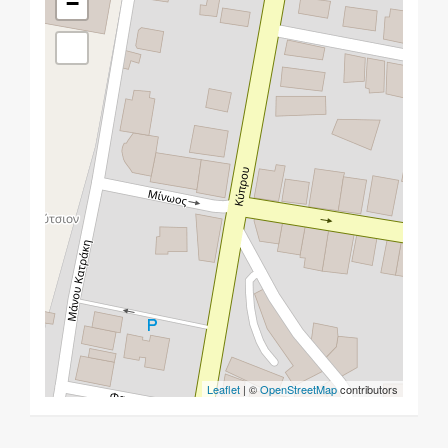
−
Leaflet
| ©
OpenStreetMap
contributors