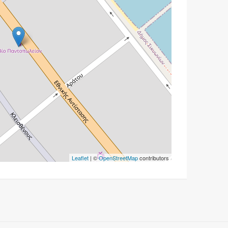
Leaflet
| ©
OpenStreetMap
contributors