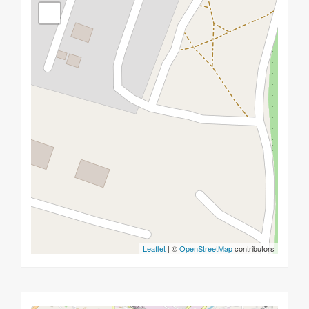
Leaflet
| ©
OpenStreetMap
contributors