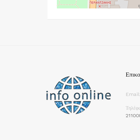
Επικο
Email
Τηλέφ
21100