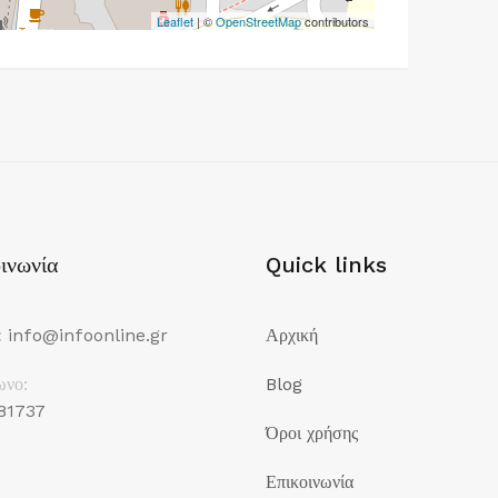
Leaflet
| ©
OpenStreetMap
contributors
ινωνία
Quick links
:
info@infoonline.gr
Αρχική
ωνο:
Blog
81737
Όροι χρήσης
Επικοινωνία