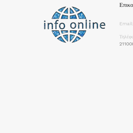
Επικο
Email
Τηλέφ
21100